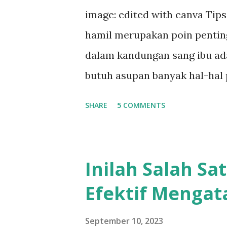
perawatan kulit kita di saat
image: edited with canva Tip
sederhana. Karena, menurut ha
hamil merupakan poin penting
memiliki sejumlah keunggulan
dalam kandungan sang ibu ad
pemaparannya, a. Serum ..
butuh asupan banyak hal-hal p
berupa fisik atau juga psikis
SHARE
5 COMMENTS
membawa keburukan. Karena i
ibu hamil tentu tak boleh as
sang ibu bukan janin di dala
Inilah Salah Sa
bahan kimia terkandung dalam
Efektif Mengat
bisa memengaruhi kehamilan. 
diperhatikan oleh para ibu 
September 10, 2023