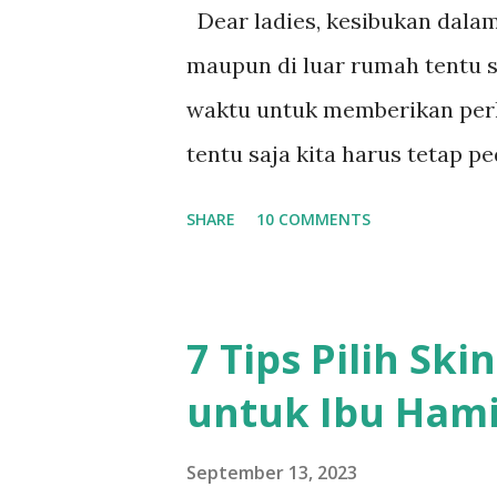
produk yang dihasilkan tanpa
Dear ladies, kesibukan dala
membahayakan atau hewan. Se
maupun di luar rumah tentu s
binatang seperti tikus, marmu
waktu untuk memberikan perh
dikorbankan menjadi bahan u
tentu saja kita harus tetap p
mereka ...
Termasuk update informasi te
SHARE
10 COMMENTS
perawatan kulit kita. Misalny
Penggunaan skincare dan ser
seakan menjadi suatu hal ya
7 Tips Pilih Sk
di Indonesia. Sesuatu hal ya
untuk Ibu Hamil
masih jarang terdengar di te
tanya mengapa serum bisa men
September 13, 2023