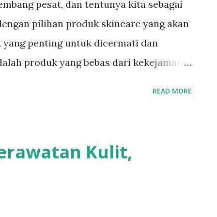
mbang pesat, dan tentunya kita sebagai
dengan pilihan produk skincare yang akan
k yang penting untuk dicermati dan
adalah produk yang bebas dari kekejaman
“produk skincare cruelty-free” maksudnya
READ MORE
 jauh dari melakukan tindakan kekejaman
 hubungannya skincare dengan binatang?
 Produk Skincare Cruelty-Free Cruelty-free
rawatan Kulit,
nakan terhadap produk-produk yang tidak
ba pada hewan pada setiap tahapan
duk skincare cruelty-free merupakan