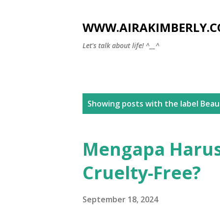
WWW.AIRAKIMBERLY.
Let's talk about life! ^__^
P
Showing posts with the label
Beau
o
s
Mengapa Harus 
t
Cruelty-Free?
s
September 18, 2024