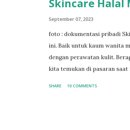
Skincare Halal
dan muslimah, kualitas, inovas
akan kalah jika tidak halal. U
September 07, 2023
pilihlah yang diproduksi deng
foto : dokumentasi pribadi S
bisa jadi merupakan sebuah t
ini. Baik untuk kaum wanita 
membantu di dalam memilih ski
dengan perawatan kulit. Ber
ada 10 rekomendasi cara yan
kita temukan di pasaran saat 
memilih produk skincare ha...
Selalu ada merk terbaru yang 
SHARE
10 COMMENTS
selalu ada berbagai pilihan h
tersedia. Semua keputusan di
pengguna. Namun tentu saja ki
untuk kita pakai. Mengapa? Kar