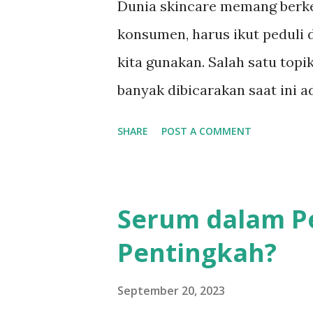
Dunia skincare memang berke
konsumen, harus ikut peduli 
kita gunakan. Salah satu topi
banyak dibicarakan saat ini 
atau dikenal dengan istilah 
SHARE
POST A COMMENT
adalah produk skincare yang
terhadap binatang. Lalu, apa
Yuk, kita kupas lebih lanjut!
Serum dalam Pe
merupakan istilah yang digu
Pentingkah?
menggunakan tindakan uji co
produksinya. Ringkasnya, pro
September 20, 2023