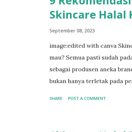
9 Rekomendasi
Ya, kenaikan tingkat polusi 
Skincare Halal
menjadi masalah sangat seriu
para pihak yang terlibat. Da
September 08, 2023
sangat merugikan kesehatan 
image:edited with canva Skinc
polusi ini dapat menyebabkan 
mau? Semua pasti sudah pada 
bahkan mempercepat proses
sebagai produsen aneka brand
polusi bagi kesehatan wajah. O
bukan hanya terletak pada p
Tapi juga meliputi fashion d
SHARE
POST A COMMENT
Skincare dari Korea Selatan d
Skincare Korea jadi terkemuk
skincare yang terbaik dari se