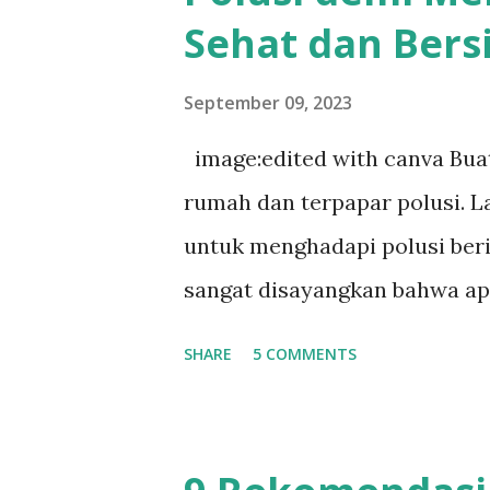
Sehat dan Bers
memproduksi serat kolagen ba
memiliki peran penting dalam
September 09, 2023
mengurangi kerutan, memperb
image:edited with canva Bua
tampilan bekas luka. Namun, k
rumah dan terpapar polusi. L
menyebabkan bopeng. Per...
untuk menghadapi polusi ber
sangat disayangkan bahwa apa
oleh para ilmuwan terkait, a
SHARE
5 COMMENTS
global, suhu ekstrim, polusi 
sekarang malah memapari kit
merasakan betapa besar damp