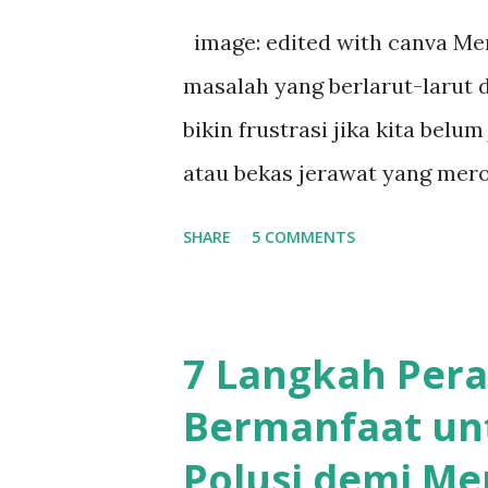
Masalah Kulit Ibu Hamil Masa
image: edited with canva Men
tak hanya terjadi di saat per
masalah yang berlarut-larut 
memang, karena pengaruh hor
bikin frustrasi jika kita bel
maka masalah kulit juga paling
atau bekas jerawat yang meros
tantangan tersendiri dalam p
SHARE
5 COMMENTS
terbentuk saat jerawat mer
kerusakan pada pori-pori kul
hanya berupa noda hitam, te
7 Langkah Pera
dalam jaringan kulit, mencipt
Bermanfaat un
Kemampuan Kulit Mengatasi B
Polusi demi Me
kemampuan alami untuk mempe