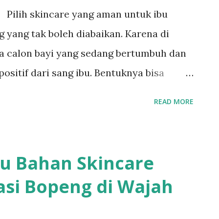
 sekarang. Nah, jawabannya sebenarnya
s Pilih skincare yang aman untuk ibu
sil riset para ahli terkait, serum
 yang tak boleh diabaikan. Karena di
 yang sayang kalau kita lewatkan. Berikut
a calon bayi yang sedang bertumbuh dan
.
ositif dari sang ibu. Bentuknya bisa
. Yang penting semuanya positif dan tidak
READ MORE
tu, memilih skincare yang aman untuk
al. Meski yang menggunakan produk adalah
m kandungannnya. Sebab, ada beberapa
tu Bahan Skincare
 skincare yang perlu dihindari karena
asi Bopeng di Wajah
Hal ini sangat penting untuk
yang sedang mengandung ya, moms.