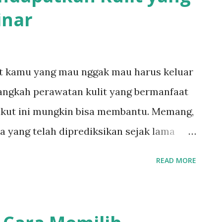
inar
ru. Kolagen adalah protein yang
 menjaga tekstur kulit, termasuk
aiki kontur kulit, dan menghilangkan
t kamu yang mau nggak mau harus keluar
etika produksi kolagen berlebihan, bisa
angkah perawatan kulit yang bermanfaat
ikut ini mungkin bisa membantu. Memang,
 yang telah diprediksikan sejak lama
khirnya menjadi kenyataan. Pemanasan
READ MORE
udara. Yang harusnya bisa kita cegah
a. Buktinya sekarang umat manusia mulai
aknya polusi udara bagi kesehatan kulit.