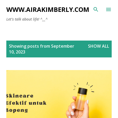
Skip to main content
WWW.AIRAKIMBERLY.COM
Let's talk about life! ^__^
P
Showing posts from September
SHOW ALL
o
10, 2023
s
t
s