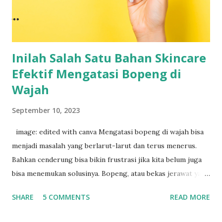
Inilah Salah Satu Bahan Skincare
Efektif Mengatasi Bopeng di
Wajah
September 10, 2023
image: edited with canva Mengatasi bopeng di wajah bisa
menjadi masalah yang berlarut-larut dan terus menerus.
Bahkan cenderung bisa bikin frustrasi jika kita belum juga
bisa menemukan solusinya. Bopeng, atau bekas jerawat yang
merosot ke dalam kulit, bisa menjadi tantangan tersendiri
SHARE
5 COMMENTS
READ MORE
dalam perawatan kulit. Biasanya, bopeng terbentuk saat
jerawat meradang, membengkak, dan menyebabkan