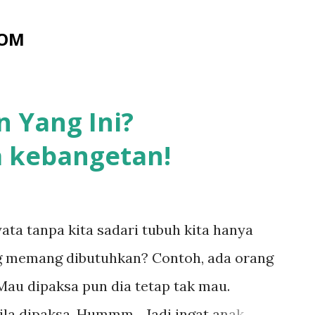
Skip to main content
COM
 Yang Ini?
a kebangetan!
ata tanpa kita sadari tubuh kita hanya
 memang dibutuhkan? Contoh, ada orang
Mau dipaksa pun dia tetap tak mau.
la dipaksa. Hummm... Jadi ingat anak