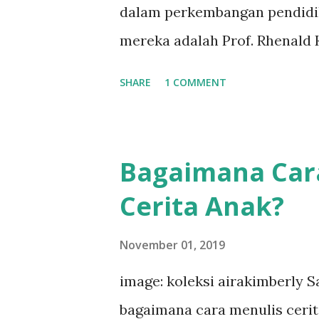
dalam perkembangan pendidik
mereka adalah Prof. Rhenald K
prestasi beliau bisa terkumpul
SHARE
1 COMMENT
menginspirasinya. Saya berunt
sharing beliau yang diadakan
Covid-19 Bussiness World . Pe
Bagaimana Car
World” dan beliau adalah pa
Cerita Anak?
Rhenald Kasali sampaikan san
Oleh sebab itu saya jabarkan 
November 01, 2019
blog kali ini. New Normal Set
image: koleksi airakimberly 
dihadapkan pada masa new n
bagaimana cara menulis ceri