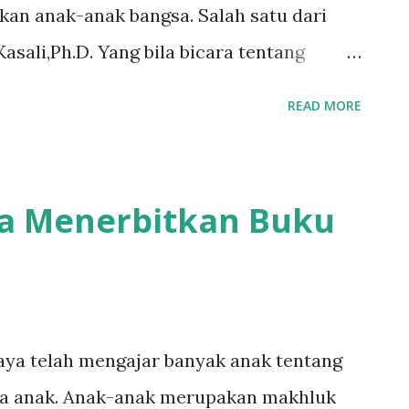
an anak-anak bangsa. Salah satu dari
asali,Ph.D. Yang bila bicara tentang
 jadi satu buku tebal saking
READ MORE
ung bisa ikut di dalam salah satu sesi
 oleh Mahir Academy berjudul Facing Post
rcayalah, meski ada kata “Bussiness
a Menerbitkan Buku
kar manajemen. Namun apa yang Prof.
gat penting untuk kita cermati bersama.
kembali sharing beliau di dalam postingan
elah menjalani masa PSBB, kita pun
Saya telah mengajar banyak anak tentang
ormal . Apa dan bagaimana new normal
ta anak. Anak-anak merupakan makhluk