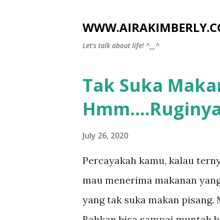
WWW.AIRAKIMBERLY.
Let's talk about life! ^__^
Tak Suka Makan
P
o
Hmm....Ruginy
s
t
July 26, 2020
s
Percayakah kamu, kalau terny
mau menerima makanan yang
yang tak suka makan pisang. 
Bahkan bisa sampai muntah bi