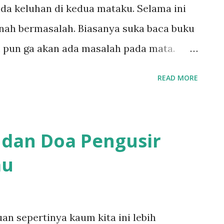
ada keluhan di kedua mataku. Selama ini
 sebuah acara adalah bertemu orang-
nah bermasalah. Biasanya suka baca buku
elum pernah ...
pun ga akan ada masalah pada mata.
pa bulan terakhir ini mataku mudah
READ MORE
mbuatnya terasa gatal. Dan rasa gatal ini
rkan. Akhirnya biar nggak gatal lagi
 rasa gatal berkurang tapi akhirnya
f dan Doa Pengusir
. Mata jadi bengkak dan berair. Akhirnya
au
periksa ke dokter. Chloramphenicol
 dari isi kandungan obat tetes mataku
s mata ini diresepkan oleh dokter di
an sepertinya kaum kita ini lebih