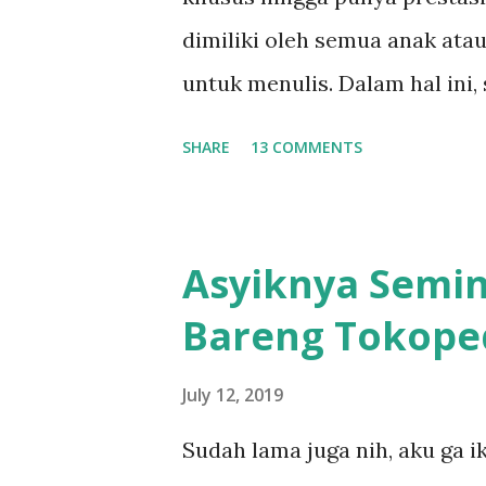
jika kita bertemu dengan ora
dimiliki oleh semua anak ata
semuanya berjalan cepat dan
untuk menulis. Dalam hal ini
dengan se...
cerita anak yang masuk ke dal
SHARE
13 COMMENTS
yang kita bisa kenali yaitu kar
merupakan campuran dari karya 
Nah, kembali pada topik meng
Asyiknya Semin
pengalaman saya mengajar ana
Bareng Tokope
paling penting adalah tidak 
menulis atas keinginan sendir
July 12, 2019
sudah punya minat dan bakat.
Sudah lama juga nih, aku ga i
membaca sambil terus didampi