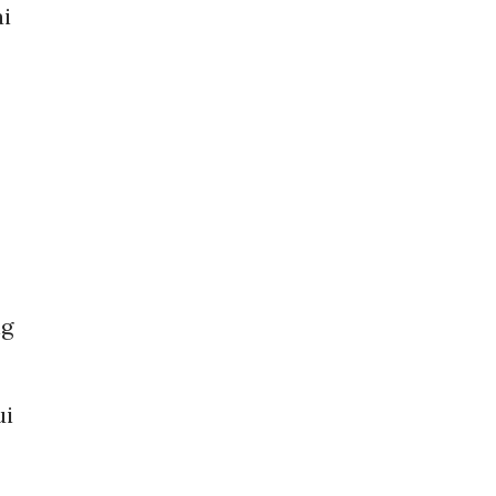
i
ng
ui