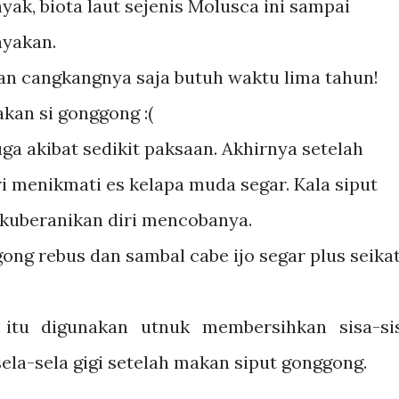
ak, biota laut sejenis Molusca ini sampai
ayakan.
n cangkangnya saja butuh waktu lima tahun!
akan si gonggong :(
ga akibat sedikit paksaan. Akhirnya setelah
i menikmati es kelapa muda segar. Kala siput
 kuberanikan diri mencobanya.
gong rebus dan sambal cabe ijo segar plus seika
 itu digunakan utnuk membersihkan sisa-si
la-sela gigi setelah makan siput gonggong.