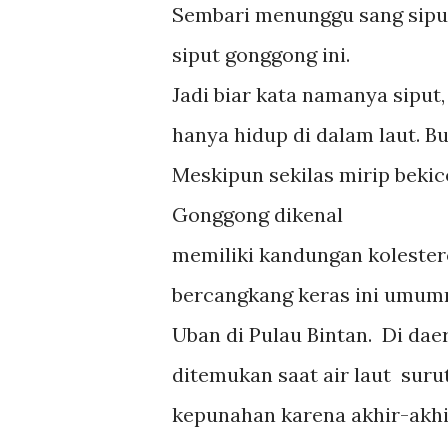
Sembari menunggu sang siput
siput gonggong ini.
Jadi biar kata namanya siput
hanya hidup di dalam laut. B
Meskipun sekilas mirip bekico
Gonggong dikenal
memiliki kandungan kolesterol
bercangkang keras ini umumn
Uban di Pulau Bintan. Di dae
ditemukan saat air laut sur
kepunahan karena akhir-akhir