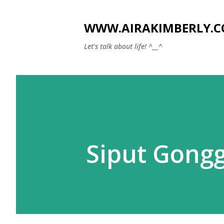
WWW.AIRAKIMBERLY.
Let's talk about life! ^__^
Siput Gong